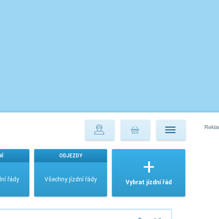
NÍ
ODJEZDY
ní řády
Všechny jízdní řády
Vybrat jízdní řád