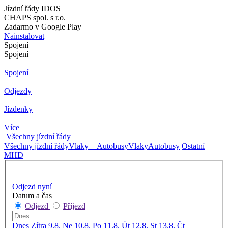
Jízdní řády IDOS
CHAPS spol. s r.o.
Zadarmo v Google Play
Nainstalovat
Spojení
Spojení
Spojení
Odjezdy
Jízdenky
Více
Všechny jízdní řády
Všechny jízdní řády
Vlaky + Autobusy
Vlaky
Autobusy
Ostatní
MHD
Odjezd nyní
Datum a čas
Odjezd
Příjezd
Dnes
Zítra
9.8. Ne
10.8. Po
11.8. Út
12.8. St
13.8. Čt