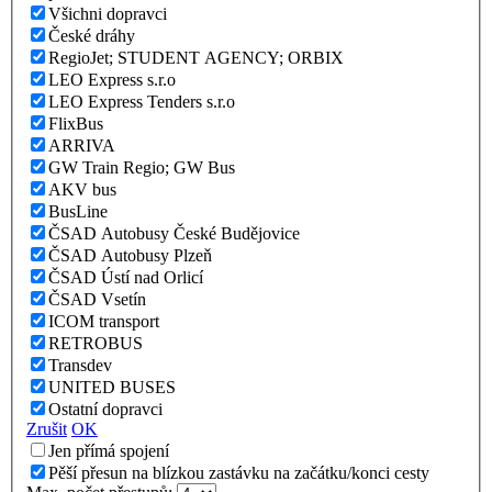
Všichni dopravci
České dráhy
RegioJet; STUDENT AGENCY; ORBIX
LEO Express s.r.o
LEO Express Tenders s.r.o
FlixBus
ARRIVA
GW Train Regio; GW Bus
AKV bus
BusLine
ČSAD Autobusy České Budějovice
ČSAD Autobusy Plzeň
ČSAD Ústí nad Orlicí
ČSAD Vsetín
ICOM transport
RETROBUS
Transdev
UNITED BUSES
Ostatní dopravci
Zrušit
OK
Jen přímá spojení
Pěší přesun na blízkou zastávku na začátku/konci cesty