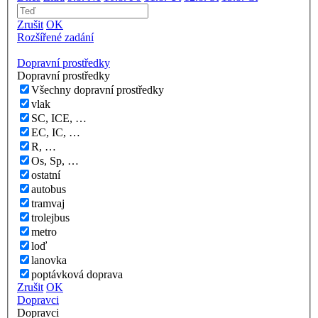
Zrušit
OK
Rozšířené zadání
Dopravní prostředky
Dopravní prostředky
Všechny dopravní prostředky
vlak
SC, ICE, …
EC, IC, …
R, …
Os, Sp, …
ostatní
autobus
tramvaj
trolejbus
metro
loď
lanovka
poptávková doprava
Zrušit
OK
Dopravci
Dopravci