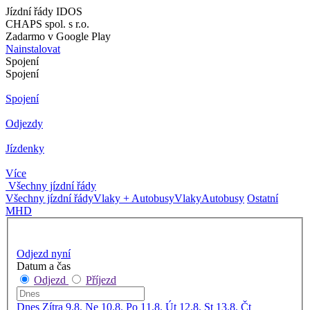
Jízdní řády IDOS
CHAPS spol. s r.o.
Zadarmo v Google Play
Nainstalovat
Spojení
Spojení
Spojení
Odjezdy
Jízdenky
Více
Všechny jízdní řády
Všechny jízdní řády
Vlaky + Autobusy
Vlaky
Autobusy
Ostatní
MHD
Odjezd nyní
Datum a čas
Odjezd
Příjezd
Dnes
Zítra
9.8. Ne
10.8. Po
11.8. Út
12.8. St
13.8. Čt