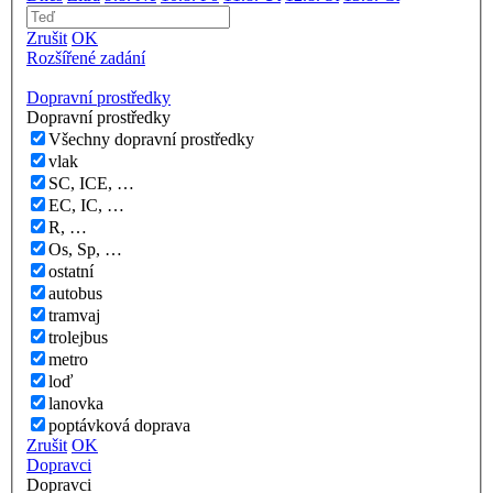
Zrušit
OK
Rozšířené zadání
Dopravní prostředky
Dopravní prostředky
Všechny dopravní prostředky
vlak
SC, ICE, …
EC, IC, …
R, …
Os, Sp, …
ostatní
autobus
tramvaj
trolejbus
metro
loď
lanovka
poptávková doprava
Zrušit
OK
Dopravci
Dopravci