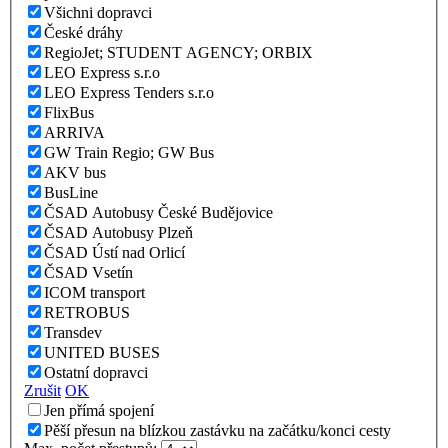
Všichni dopravci
České dráhy
RegioJet; STUDENT AGENCY; ORBIX
LEO Express s.r.o
LEO Express Tenders s.r.o
FlixBus
ARRIVA
GW Train Regio; GW Bus
AKV bus
BusLine
ČSAD Autobusy České Budějovice
ČSAD Autobusy Plzeň
ČSAD Ústí nad Orlicí
ČSAD Vsetín
ICOM transport
RETROBUS
Transdev
UNITED BUSES
Ostatní dopravci
Zrušit
OK
Jen přímá spojení
Pěší přesun na blízkou zastávku na začátku/konci cesty